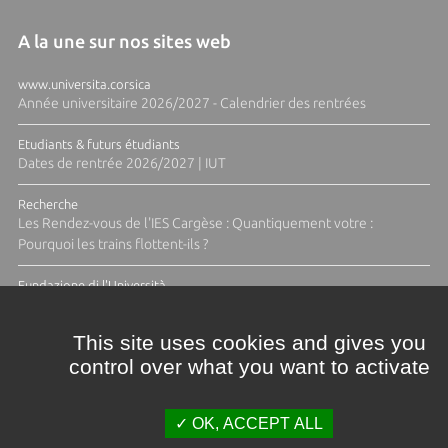
A la une sur nos sites web
www.universita.corsica
Année universitaire 2026/2027 - Calendrier des rentrées
Etudiants & futurs étudiants
Dates de rentrée 2026/2027 | IUT
Recherche
Les Rendez-vous de l'IES Cargèse : Quantiquement votre :
Pourquoi les trains flottent-ils ?
Fundazione di l'Università
Résidence Ange Tomasi "Lagune and Zeste" avec la photographe
Diane Moulenc
This site uses cookies and gives you
control over what you want to activate
TOUTES LES ACTUS
OK, ACCEPT ALL