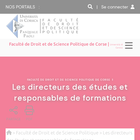
NOS PORTAILS :
| Se connecter
Faculté de Droit et de Science Politique de Corse |
Università di
Corsica
FACULTÉ DE DROIT ET DE SCIENCE POLITIQUE DE CORSE
|
Les directeurs des études et
responsables de formations
PARTAGE
PDF
>
Faculté de Droit et de Science Politique
> Les directeurs