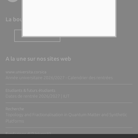
La boutique de l'Università
A BUTTEGUCCIA
A la une sur nos sites web
www.universita.corsica
Année universitaire 2026/2027 - Calendrier des rentrées
Etudiants & futurs étudiants
Dates de rentrée 2026/2027 | IUT
Recherche
Topology and Fractionalisation in Quantum Matter and Synthetic
Platforms
Fundazione di l'Università