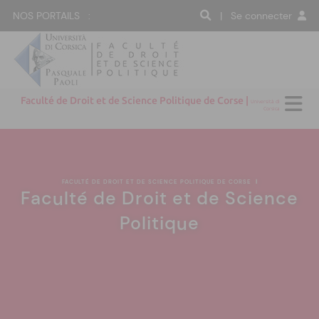
NOS PORTAILS :
| Se connecter
Faculté de Droit et de Science Politique de Corse |
Università di
Corsica
FACULTÉ DE DROIT ET DE SCIENCE POLITIQUE DE CORSE
|
Faculté de Droit et de Science
Politique
:(