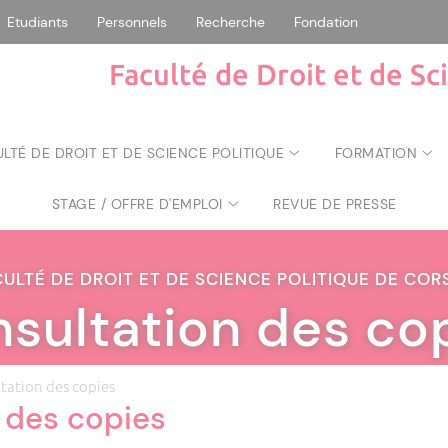
Etudiants
Personnels
Recherche
Fondation
Faculté de Droit et de Sc
ULTÉ DE DROIT ET DE SCIENCE POLITIQUE
FORMATION
STAGE / OFFRE D'EMPLOI
REVUE DE PRESSE
CULTÉ DE DROIT ET DE SCIENCE POLITIQUE DE CO
sultation des co
tation des copies
 des copies