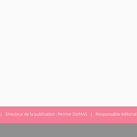
 Directeur de la publication : Perrine DUMAS | Responsable éditorial 