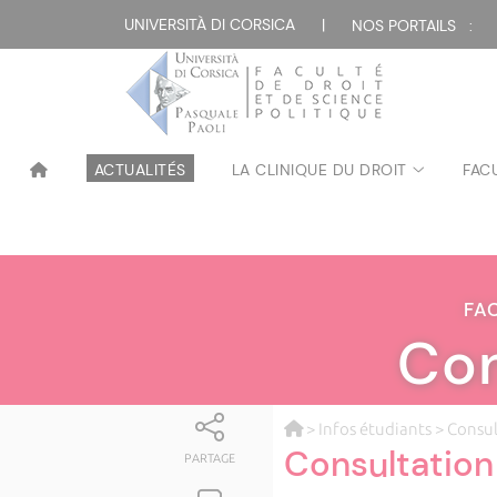
UNIVERSITÀ DI CORSICA
|
NOS PORTAILS :
ACTUALITÉS
LA CLINIQUE DU DROIT
FAC
FA
Con
>
Infos étudiants
> Consul
Consultation
PARTAGE