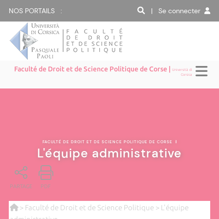
NOS PORTAILS :
| Se connecter
Faculté de Droit et de Science Politique de Corse |
Università di
Corsica
FACULTÉ DE DROIT ET DE SCIENCE POLITIQUE DE CORSE
|
L'équipe administrative
PARTAGE
PDF
>
Faculté de Droit et de Science Politique
> L'équipe