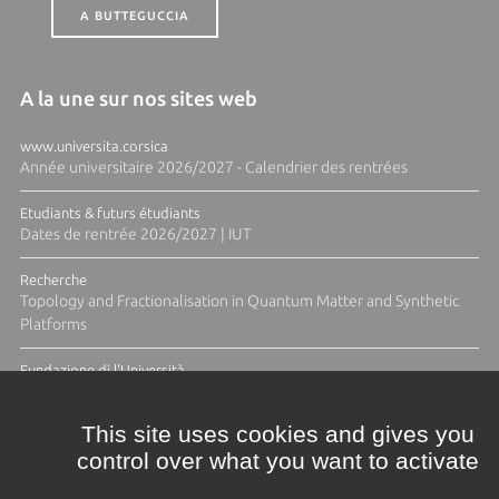
A BUTTEGUCCIA
A la une sur nos sites web
www.universita.corsica
Année universitaire 2026/2027 - Calendrier des rentrées
Etudiants & futurs étudiants
Dates de rentrée 2026/2027 | IUT
Recherche
Topology and Fractionalisation in Quantum Matter and Synthetic
Platforms
Fundazione di l'Università
Résidence Ange Tomasi "Lagune and Zeste" avec la photographe
Diane Moulenc
This site uses cookies and gives you
control over what you want to activate
TOUTES LES ACTUS