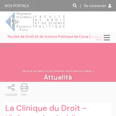
NOS PORTAILS :
| Se connecter
Faculté de Droit et de Science Politique de Corse |
Università di
Corsica
Attualità
FACULTÉ DE DROIT ET DE SCIENCE POLITIQUE DE CORSE
|
Attualità
PARTAGE
PDF
La Clinique du Droit -