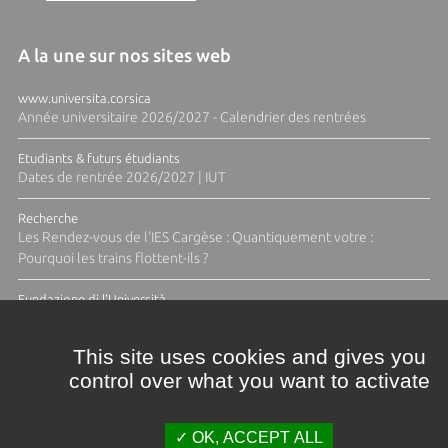
A la une sur nos sites web
www.universita.corsica
Année universitaire 2026/2027 - Calendrier des rentrées
Etudiants & futurs étudiants
Dates de rentrée 2026/2027 | IUT
Recherche
Les Rendez-vous de l'IES Cargèse : Quantiquement votre :
Pourquoi les trains flottent-ils ?
Fundazione di l'Università
Résidence Ange Tomasi "Lagune and Zeste" avec la photographe
Diane Moulenc
This site uses cookies and gives you
control over what you want to activate
TOUTES LES ACTUS
OK, ACCEPT ALL