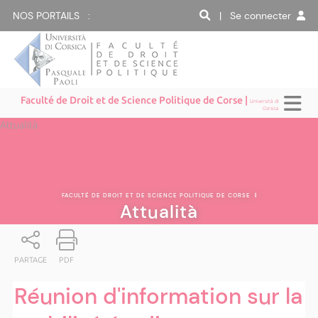
NOS PORTAILS :
| Se connecter
Faculté de Droit et de Science Politique de Corse |
Università di
Corsica
Attualità
FACULTÉ DE DROIT ET DE SCIENCE POLITIQUE DE CORSE
|
Attualità
PARTAGE
PDF
Réunion d'information sur la