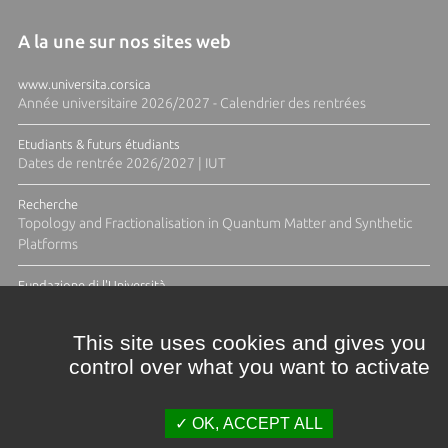
A la une sur nos sites web
www.universita.corsica
Année universitaire 2026/2027 - Calendrier des rentrées
Etudiants & futurs étudiants
Dates de rentrée 2026/2027 | IUT
Recherche
Topology and Fractionalisation in Quantum Matter and Synthetic
Platforms
Fundazione di l'Università
Résidence Ange Tomasi "Lagune and Zeste" avec la photographe
Diane Moulenc
This site uses cookies and gives you
control over what you want to activate
TOUTES LES ACTUS
OK, ACCEPT ALL