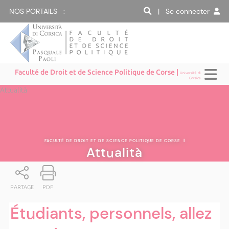
NOS PORTAILS :
| Se connecter
Faculté de Droit et de Science Politique de Corse |
Università di
Corsica
Attualità
FACULTÉ DE DROIT ET DE SCIENCE POLITIQUE DE CORSE
|
Attualità
PARTAGE
PDF
Étudiants, personnels, allez