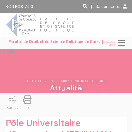
NOS PORTAILS :
| Se connecter
Faculté de Droit et de Science Politique de Corse |
Università di
Corsica
Attualità
FACULTÉ DE DROIT ET DE SCIENCE POLITIQUE DE CORSE
|
Attualità
PARTAGE
PDF
Pôle Universitaire