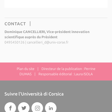
CONTACT
Dominique CANCELLIERI, Vice-président innovation
scientifique auprès du Président
0495450126
|
cancellieri_d@univ-corse.fr
Plan du site
| Directeur de la publication : Perrine
DUMAS | Responsable éditorial : Laura ISOLA
Suivre l'Università di Corsica