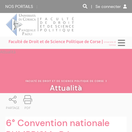
NOS PORTAILS :
| Se connecter
Faculté de Droit et de Science Politique de Corse |
Università di
Corsica
Attualità
FACULTÉ DE DROIT ET DE SCIENCE POLITIQUE DE CORSE
|
Attualità
PARTAGE
PDF
6° Convention nationale