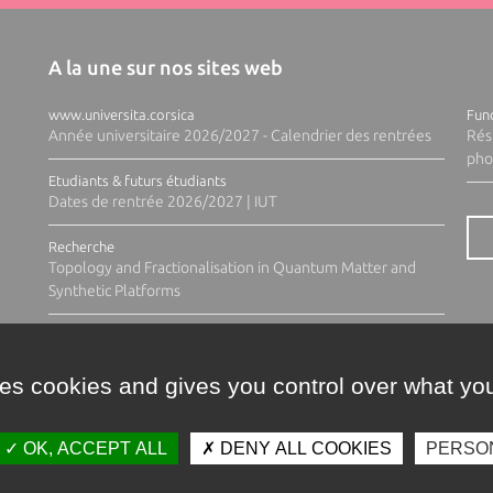
A la une sur nos sites web
www.universita.corsica
Fund
Année universitaire 2026/2027 - Calendrier des rentrées
Rés
pho
Etudiants & futurs étudiants
Dates de rentrée 2026/2027 | IUT
Recherche
Topology and Fractionalisation in Quantum Matter and
Synthetic Platforms
ses cookies and gives you control over what you
OK, ACCEPT ALL
DENY ALL COOKIES
PERSO
Contacts
Plan d'accès
Espace 