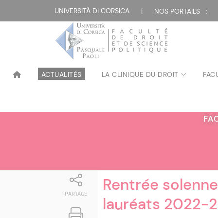
Attualità
UNIVERSITÀ DI CORSICA
|
NOS PORTAILS :
ACTUALITÉS
LA CLINIQUE DU DROIT
FAC
FA
Rentrée solenne
PARTAGE
lauréats 2022-