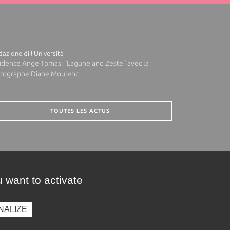
azione di l'Università
idence Ange Tomasi "Lagune and Zeste" avec la
tographe Diane Moulenc
TOUTES LES ACTUS
 want to activate
NALIZE
presse
Photothèque
Recrutement
Marchés publics