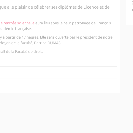
que a le plaisir de célébrer ses
diplô
més de Licence et de
e rentrée solennelle
aura lieu sous le haut patronage de François
Académie française.
y à partir de 17 heures. Elle sera ouverte par le président de notre
 doyen de la faculté, Perrine DUMAS.
ll de la Faculté de droit.
3