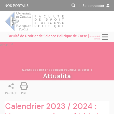
NOS PORTAILS :
| Se connecter
Faculté de Droit et de Science Politique de Corse |
Università di
Corsica
Attualità
FACULTÉ DE DROIT ET DE SCIENCE POLITIQUE DE CORSE
|
Attualità
PARTAGE
PDF
Calendrier 2023 / 2024 :