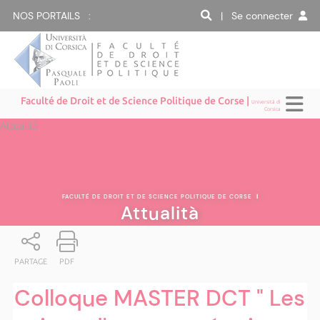
NOS PORTAILS :
| Se connecter
Faculté de Droit et de Science Politique de Corse |
Università di
Corsica
Attualità
FACULTÉ DE DROIT ET DE SCIENCE POLITIQUE DE CORSE
|
Attualità
PARTAGE
PDF
Colloque MASTER DCT " Les