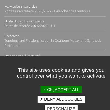
www.universita.corsica
Année universitaire 2026/2027 - Calendrier des rentrées
Etudiants & futurs étudiants
Dates de rentrée 2026/2027 | IUT
Recherche
Topology and Fractionalisation in Quantum Matter and Synthetic
Platforms
Fundazione di l'Università
Résidence Ange Tomasi "Lagune and Zeste" avec la photographe
Diane Moulenc
This site uses cookies and gives you
control over what you want to activate
TOUTES LES ACTUS
OK, ACCEPT ALL
DENY ALL COOKIES
Crédits et mentions légales
PERSONALIZE