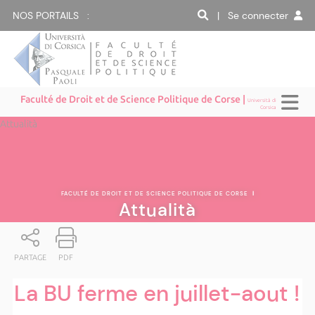
NOS PORTAILS :
| Se connecter
Faculté de Droit et de Science Politique de Corse |
Università di
Corsica
Attualità
FACULTÉ DE DROIT ET DE SCIENCE POLITIQUE DE CORSE
|
Attualità
PARTAGE
PDF
La BU ferme en juillet-aout !