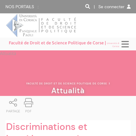
NOS PORTAILS :
| Se connecter
Faculté de Droit et de Science Politique de Corse |
Università di
Corsica
Attualità
FACULTÉ DE DROIT ET DE SCIENCE POLITIQUE DE CORSE
|
Attualità
PARTAGE
PDF
Discriminations et