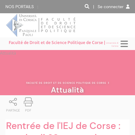
NOS PORTAILS :
| Se connecter
Faculté de Droit et de Science Politique de Corse |
Università di
Corsica
Attualità
FACULTÉ DE DROIT ET DE SCIENCE POLITIQUE DE CORSE
|
Attualità
PARTAGE
PDF
Rentrée de l'IEJ de Corse :