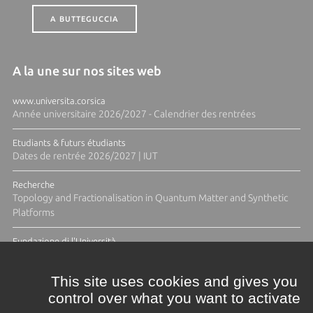
A BUTTEGUCCIA
A la une sur nos sites web
www.universita.corsica
Année universitaire 2026/2027 - Calendrier des rentrées
Etudiants & futurs étudiants
Dates de rentrée 2026/2027 | IUT
Recherche
Topology and Fractionalisation in Quantum Matter and Synthetic
Platforms
Fundazione di l'Università
Résidence Ange Tomasi "Lagune and Zeste" avec la photographe
Diane Moulenc
This site uses cookies and gives you
control over what you want to activate