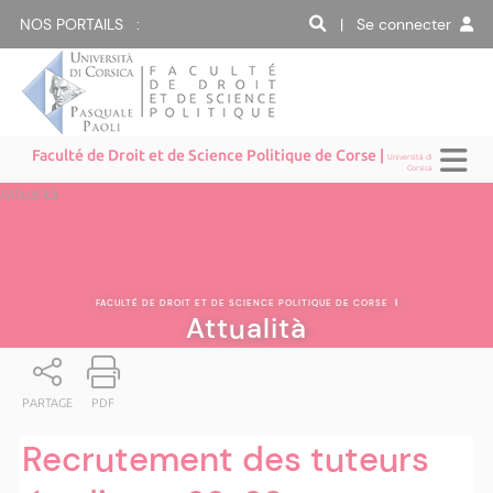
NOS PORTAILS :
| Se connecter
Faculté de Droit et de Science Politique de Corse |
Università di
Corsica
Attualità
FACULTÉ DE DROIT ET DE SCIENCE POLITIQUE DE CORSE
|
Attualità
PARTAGE
PDF
Recrutement des tuteurs