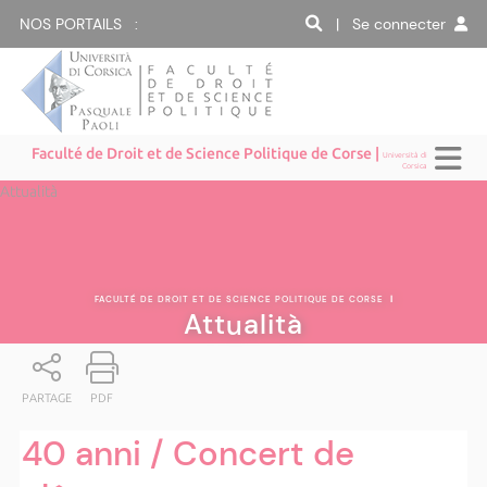
NOS PORTAILS :
| Se connecter
Faculté de Droit et de Science Politique de Corse |
Università di
Corsica
Attualità
FACULTÉ DE DROIT ET DE SCIENCE POLITIQUE DE CORSE
|
Attualità
PARTAGE
PDF
40 anni / Concert de