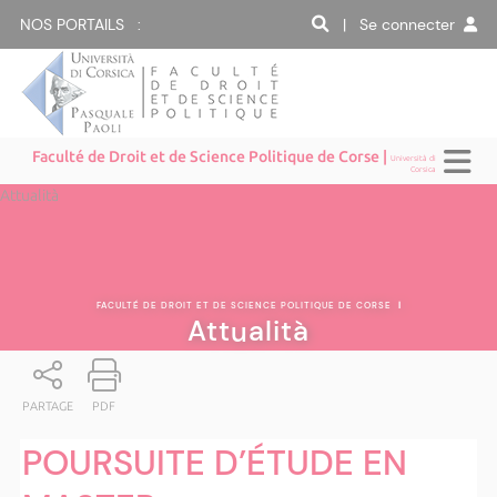
NOS PORTAILS :
| Se connecter
Faculté de Droit et de Science Politique de Corse |
Università di
Corsica
Attualità
FACULTÉ DE DROIT ET DE SCIENCE POLITIQUE DE CORSE
|
Attualità
PARTAGE
PDF
POURSUITE D’ÉTUDE EN