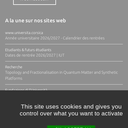
A la une sur nos sites web
www.universita.corsica
Année universitaire 2026/2027 - Calendrier des rentrées
Etudiants & futurs étudiants
Dates de rentrée 2026/2027 | IUT
Recherche
Topology and Fractionalisation in Quantum Matter and Synthetic
Platforms
Fundazione di l'Università
Résidence Ange Tomasi "Lagune and Zeste" avec la photographe
Diane Moulenc
This site uses cookies and gives you
control over what you want to activate
TOUTES LES ACTUS