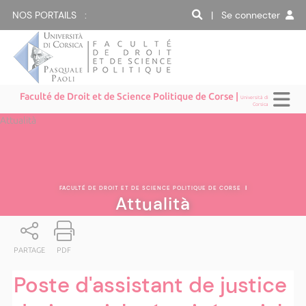
NOS PORTAILS :
| Se connecter
Faculté de Droit et de Science Politique de Corse |
Università di
Corsica
Attualità
FACULTÉ DE DROIT ET DE SCIENCE POLITIQUE DE CORSE
|
Attualità
PARTAGE
PDF
Poste d'assistant de justice