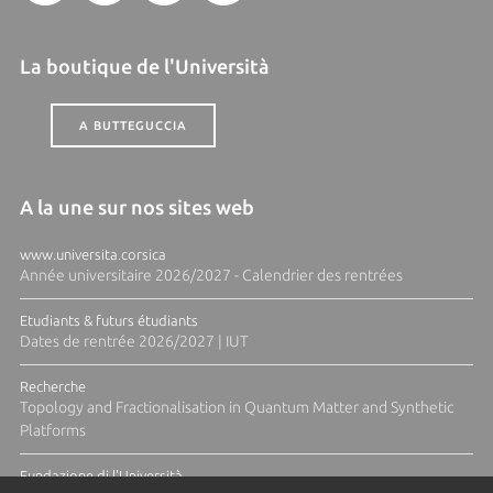
La boutique de l'Università
A BUTTEGUCCIA
A la une sur nos sites web
www.universita.corsica
Année universitaire 2026/2027 - Calendrier des rentrées
Etudiants & futurs étudiants
Dates de rentrée 2026/2027 | IUT
Recherche
Topology and Fractionalisation in Quantum Matter and Synthetic
Platforms
Fundazione di l'Università