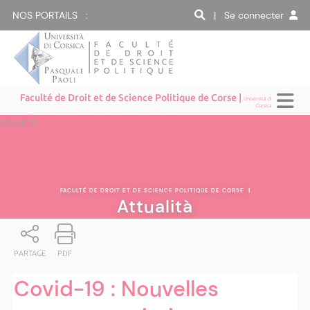
NOS PORTAILS :
| Se connecter
Faculté de Droit et de Science Politique de Corse |
Università di
Corsica
Attualità
FACULTÉ DE DROIT ET DE SCIENCE POLITIQUE DE CORSE
|
Attualità
PARTAGE
PDF
Covid-19 : Nouvelles