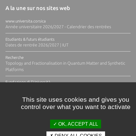
A la une sur nos sites web
www.universita.corsica
Année universitaire 2026/2027 - Calendrier des rentrées
Etudiants & futurs étudiants
Dates de rentrée 2026/2027 | IUT
Recherche
Topology and Fractionalisation in Quantum Matter and Synthetic
Platforms
Fundazione di l'Università
Résidence Ange Tomasi "Lagune and Zeste" avec la photographe
Diane Moulenc
This site uses cookies and gives you
control over what you want to activate
TOUTES LES ACTUS
OK, ACCEPT ALL
DENY ALL COOKIES