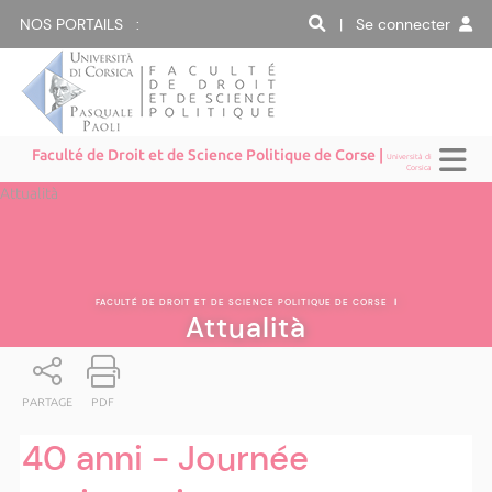
NOS PORTAILS :
| Se connecter
Faculté de Droit et de Science Politique de Corse |
Università di
Corsica
Attualità
FACULTÉ DE DROIT ET DE SCIENCE POLITIQUE DE CORSE
|
Attualità
PARTAGE
PDF
40 anni - Journée