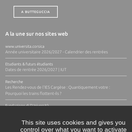
A BUTTEGUCCIA
A la une sur nos sites web
www.universita.corsica
Année universitaire 2026/2027 - Calendrier des rentrées
Etudiants & futurs étudiants
Dates de rentrée 2026/2027 | IUT
Recherche
Les Rendez-vous de l'IES Cargèse : Quantiquement votre :
Pourquoi les trains flottent-ils ?
Fundazione di l'Università
Résidence Ange Tomasi "Lagune and Zeste" avec la photographe
Diane Moulenc
This site uses cookies and gives you
control over what you want to activate