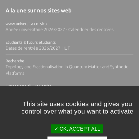
A la une sur nos sites web
www.universita.corsica
Année universitaire 2026/2027 - Calendrier des rentrées
Etudiants & futurs étudiants
Dates de rentrée 2026/2027 | IUT
Recherche
Topology and Fractionalisation in Quantum Matter and Synthetic
Platforms
Fundazione di l'Università
Résidence Ange Tomasi "Lagune and Zeste" avec la photographe
Diane Moulenc
This site uses cookies and gives you
control over what you want to activate
TOUTES LES ACTUS
OK, ACCEPT ALL