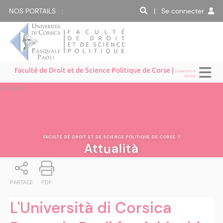
NOS PORTAILS :
| Se connecter
Faculté de Droit et de Science Politique de Corse |
Università di
Corsica
Attualità
FACULTÉ DE DROIT ET DE SCIENCE POLITIQUE DE CORSE
|
Attualità
PARTAGE
PDF
L'Università di Corsica