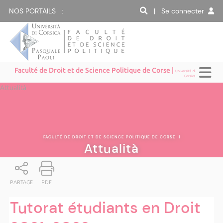
NOS PORTAILS :
| Se connecter
Faculté de Droit et de Science Politique de Corse |
Università di
Corsica
Attualità
FACULTÉ DE DROIT ET DE SCIENCE POLITIQUE DE CORSE
|
Attualità
PARTAGE
PDF
Tutorat étudiants en Droit