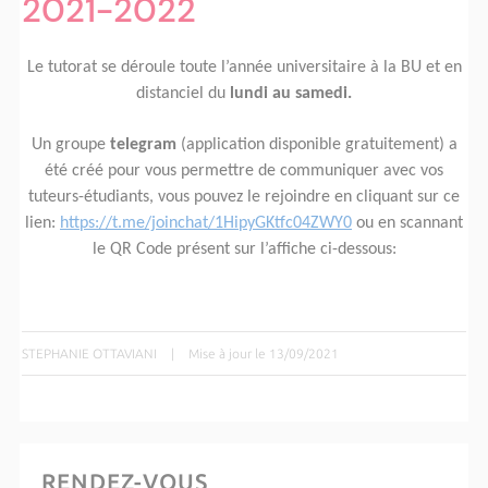
2021-2022
Le tutorat se déroule toute l’année universitaire à la BU et en
distanciel du
lundi au samedi.
Un groupe
telegram
(application disponible gratuitement)
a
été créé pour vous permettre de communiquer avec vos
tuteurs-étudiants, vous pouvez le rejoindre en cliquant sur ce
lien:
https://t.me/joinchat/1HipyGKtfc04ZWY0
ou en scannant
le QR Code présent sur l’affiche ci-dessous:
STEPHANIE OTTAVIANI
|
Mise à jour le 13/09/2021
RENDEZ-VOUS