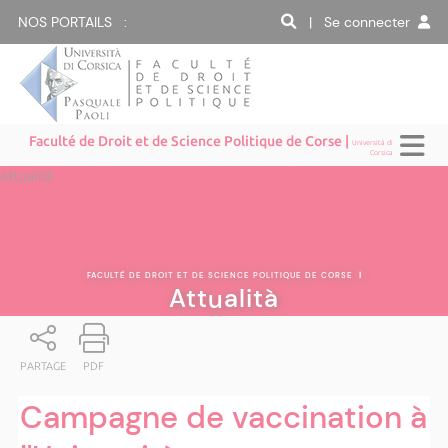
NOS PORTAILS :
| Se connecter
Faculté de Droit et de Science Politique de Corse |
Università di
Corsica
Attualità
FACULTÉ DE DROIT ET DE SCIENCE POLITIQUE DE CORSE
|
Attualità
PARTAGE
PDF
Campagne de vaccination à