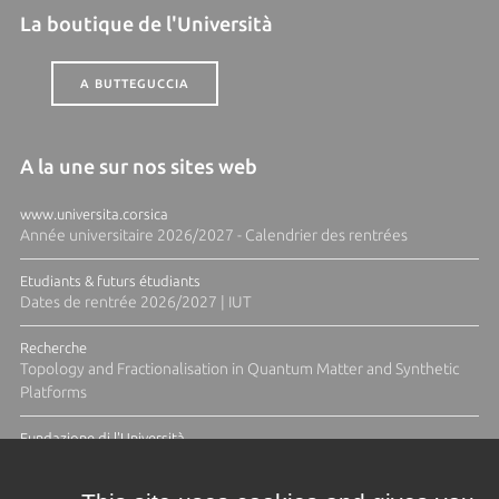
La boutique de l'Università
A BUTTEGUCCIA
A la une sur nos sites web
www.universita.corsica
Année universitaire 2026/2027 - Calendrier des rentrées
Etudiants & futurs étudiants
Dates de rentrée 2026/2027 | IUT
Recherche
Topology and Fractionalisation in Quantum Matter and Synthetic
Platforms
Fundazione di l'Università
Résidence Ange Tomasi "Lagune and Zeste" avec la photographe
Diane Moulenc