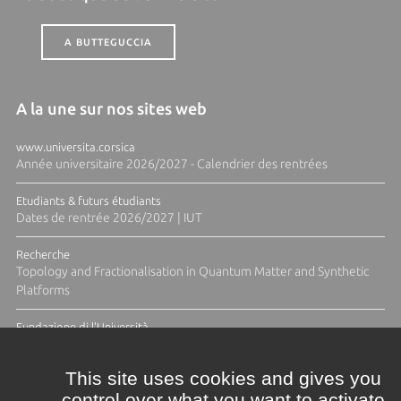
A BUTTEGUCCIA
A la une sur nos sites web
www.universita.corsica
Année universitaire 2026/2027 - Calendrier des rentrées
Etudiants & futurs étudiants
Dates de rentrée 2026/2027 | IUT
Recherche
Topology and Fractionalisation in Quantum Matter and Synthetic
Platforms
Fundazione di l'Università
Résidence Ange Tomasi "Lagune and Zeste" avec la photographe
Diane Moulenc
This site uses cookies and gives you
control over what you want to activate