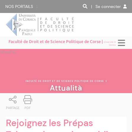
NOS PORTAILS :
| Se connecter
Faculté de Droit et de Science Politique de Corse |
Università di
Corsica
Attualità
FACULTÉ DE DROIT ET DE SCIENCE POLITIQUE DE CORSE
|
Attualità
PARTAGE
PDF
Rejoignez les Prépas