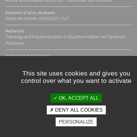
Année universitaire 2026/2027 - Calendrier des rentrées
Etudiants & futurs étudiants
Dates de rentrée 2026/2027 | IUT
Recherche
Topology and Fractionalisation in Quantum Matter and Synthetic
Platforms
Fundazione di l'Università
Résidence Ange Tomasi "Lagune and Zeste" avec la photographe
Diane Moulenc
This site uses cookies and gives you
control over what you want to activate
TOUTES LES ACTUS
OK, ACCEPT ALL
DENY ALL COOKIES
Crédits et mentions légales
PERSONALIZE
Contacts
Plan d'accès
Espace presse
Photothèque
Recrutement
Marchés publics