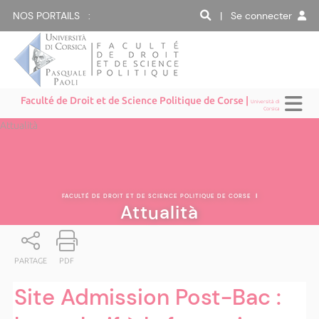
NOS PORTAILS :
| Se connecter
Faculté de Droit et de Science Politique de Corse |
Università di
Corsica
Attualità
FACULTÉ DE DROIT ET DE SCIENCE POLITIQUE DE CORSE
|
Attualità
PARTAGE
PDF
Site Admission Post-Bac :