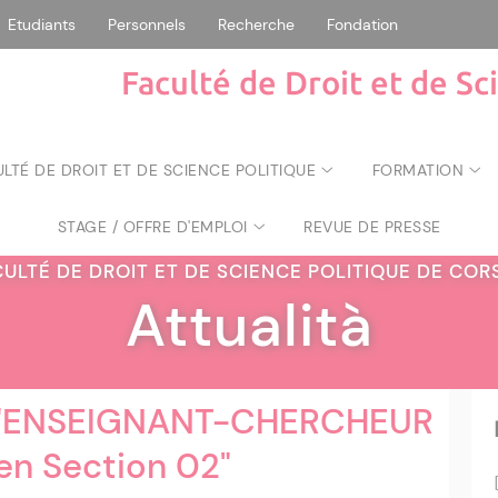
Etudiants
Personnels
Recherche
Fondation
Faculté de Droit et de Sc
ULTÉ DE DROIT ET DE SCIENCE POLITIQUE
FORMATION
STAGE / OFFRE D'EMPLOI
REVUE DE PRESSE
CULTÉ DE DROIT ET DE SCIENCE POLITIQUE DE CO
Attualità
"ENSEIGNANT-CHERCHEUR
n Section 02"