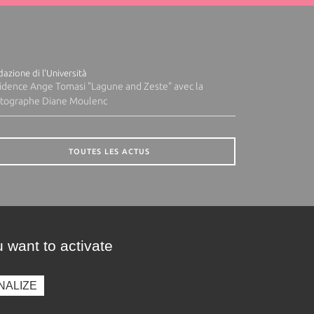
azione di l'Università
idence Ange Tomasi "Lagune and Zeste" avec la
tographe Diane Moulenc
TOUTES LES ACTUS
 want to activate
NALIZE
presse
Photothèque
Recrutement
Marchés publics