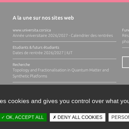
A la une sur nos sites web
www.universita.corsica
Fund
Année universitaire 2026/2027 - Calendrier des rentrées
Rés
pho
Etudiants & futurs étudiants
Dates de rentrée 2026/2027 | IUT
Recherche
Topology and Fractionalisation in Quantum Matter and
Synthetic Platforms
ses cookies and gives you control over what you
OK, ACCEPT ALL
DENY ALL COOKIES
PERSO
Contacts
Plan d'accès
Espace 