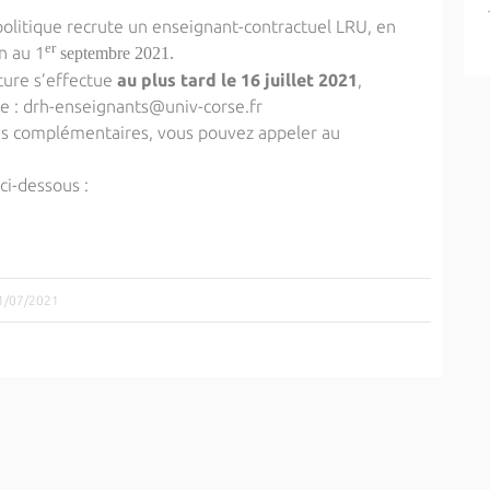
 politique recrute un enseignant-contractuel LRU, en
er
on au 1
septembre 2021.
ture s’effectue
au plus tard le 16 juillet 2021
,
e :
drh-enseignants@univ-corse.fr
ns complémentaires, vous pouvez appeler au
ci-dessous :
01/07/2021