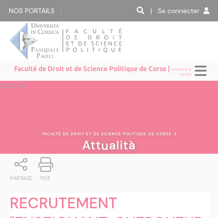
NOS PORTAILS :
| Se connecter
Faculté de Droit et de Science Politique de Corse |
Università di
Corsica
Attualità
FACULTÉ DE DROIT ET DE SCIENCE POLITIQUE DE CORSE
|
Attualità
PARTAGE
PDF
RECRUTEMENT