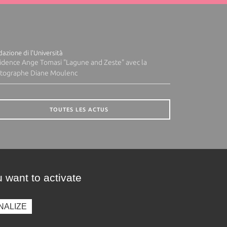
azione di l'Università
idence Ange Tomasi "Lagune and Zeste" avec la
tographe Diane Moulenc
TOUTES LES ACTUS
 want to activate
NALIZE
presse
Photothèque
Recrutement
Marchés publics