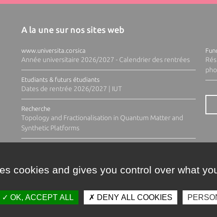
A la une sur nos sites web
www.universita.corsica
Fund
Année universitaire 2026/2027 - Calendrier des rentrées
Rés
pho
Etudiants & futurs étudiants
Dates de rentrée 2026/2027 | IUT
Recherche
Topology and Fractionalisation in Quantum Matter and
Synthetic Platforms
ses cookies and gives you control over what you
OK, ACCEPT ALL
DENY ALL COOKIES
PERSO
Contacts
Plan d'accès
Espace 