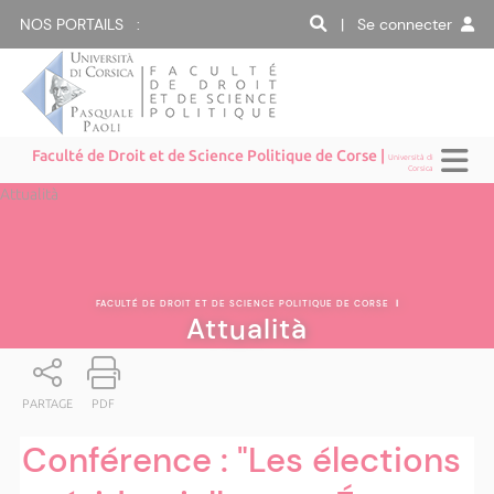
NOS PORTAILS :
| Se connecter
Faculté de Droit et de Science Politique de Corse |
Università di
Corsica
Attualità
FACULTÉ DE DROIT ET DE SCIENCE POLITIQUE DE CORSE
|
Attualità
PARTAGE
PDF
Conférence : "Les élections