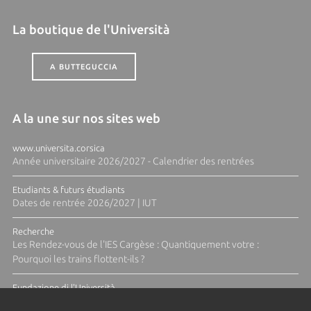
La boutique de l'Università
A BUTTEGUCCIA
A la une sur nos sites web
www.universita.corsica
Année universitaire 2026/2027 - Calendrier des rentrées
Etudiants & futurs étudiants
Dates de rentrée 2026/2027 | IUT
Recherche
Les Rendez-vous de l'IES Cargèse : Quantiquement votre :
Pourquoi les trains flottent-ils ?
Fundazione di l'Università
Résidence Ange Tomasi "Lagune and Zeste" avec la photographe