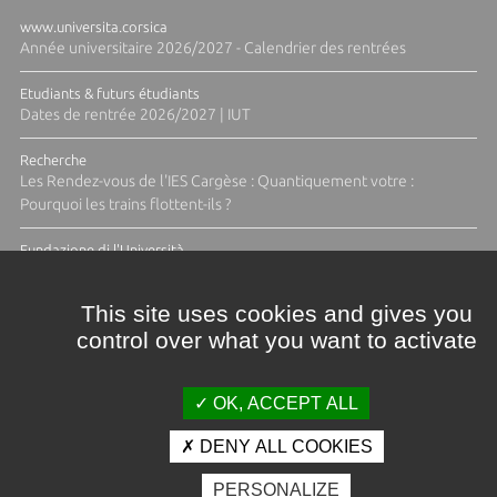
www.universita.corsica
Année universitaire 2026/2027 - Calendrier des rentrées
Etudiants & futurs étudiants
Dates de rentrée 2026/2027 | IUT
Recherche
Les Rendez-vous de l'IES Cargèse : Quantiquement votre :
Pourquoi les trains flottent-ils ?
Fundazione di l'Università
Résidence Ange Tomasi "Lagune and Zeste" avec la photographe
Diane Moulenc
This site uses cookies and gives you
control over what you want to activate
TOUTES LES ACTUS
OK, ACCEPT ALL
DENY ALL COOKIES
Crédits et mentions légales
PERSONALIZE