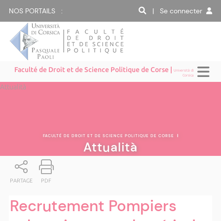
NOS PORTAILS :
| Se connecter
Faculté de Droit et de Science Politique de Corse |
Università di
Corsica
Attualità
FACULTÉ DE DROIT ET DE SCIENCE POLITIQUE DE CORSE
|
Attualità
PARTAGE
PDF
Recrutement Pompiers