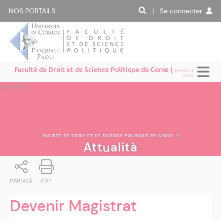
NOS PORTAILS :
| Se connecter
Faculté de Droit et de Science Politique de Corse |
Università di
Corsica
Attualità
FACULTÉ DE DROIT ET DE SCIENCE POLITIQUE DE CORSE
|
Attualità
PARTAGE
PDF
Devenir Magistrat