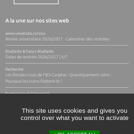
A la une sur nos sites web
www.universita.corsica
Année universitaire 2026/2027 - Calendrier des rentrées
Etudiants & futurs étudiants
Dates de rentrée 2026/2027 | IUT
Recherche
Les Rendez-vous de l'IES Cargèse : Quantiquement votre :
Pourquoi les trains flottent-ils ?
Fundazione di l'Università
Résidence Ange Tomasi "Lagune and Zeste" avec la photographe
Diane Moulenc
This site uses cookies and gives you
control over what you want to activate
TOUTES LES ACTUS