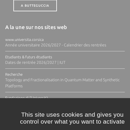
A BUTTEGUCCIA
A la une sur nos sites web
www.universita.corsica
Année universitaire 2026/2027 - Calendrier des rentrées
Etudiants & futurs étudiants
Dates de rentrée 2026/2027 | IUT
Recherche
Topology and Fractionalisation in Quantum Matter and Synthetic
Platforms
Fundazione di l'Università
Résidence Ange Tomasi "Lagune and Zeste" avec la photographe
Diane Moulenc
This site uses cookies and gives you
control over what you want to activate