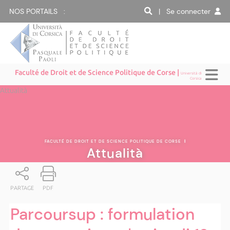
NOS PORTAILS :
| Se connecter
Faculté de Droit et de Science Politique de Corse |
Università di
Corsica
Attualità
FACULTÉ DE DROIT ET DE SCIENCE POLITIQUE DE CORSE
|
Attualità
PARTAGE
PDF
Parcoursup : formulation