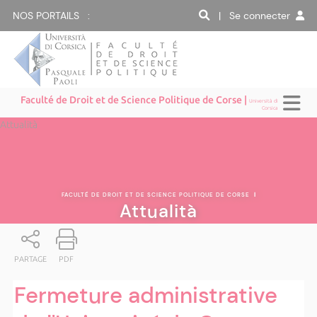
NOS PORTAILS :
| Se connecter
Faculté de Droit et de Science Politique de Corse |
Università di
Corsica
Attualità
FACULTÉ DE DROIT ET DE SCIENCE POLITIQUE DE CORSE
|
Attualità
PARTAGE
PDF
Fermeture administrative