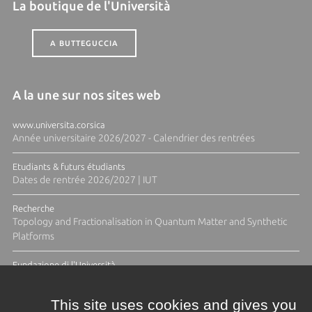
La boutique de l'Università
A BUTTEGUCCIA
A la une sur nos sites web
www.universita.corsica
Année universitaire 2026/2027 - Calendrier des rentrées
Etudiants & futurs étudiants
Dates de rentrée 2026/2027 | IUT
Recherche
Topology and Fractionalisation in Quantum Matter and Synthetic
Platforms
Fundazione di l'Università
Résidence Ange Tomasi "Lagune and Zeste" avec la photographe
Diane Moulenc
This site uses cookies and gives you