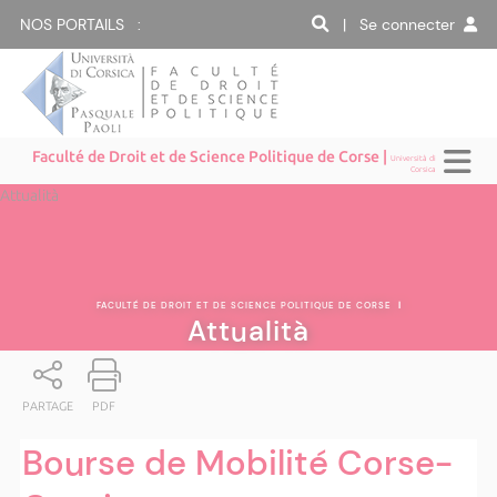
NOS PORTAILS :
| Se connecter
Faculté de Droit et de Science Politique de Corse |
Università di
Corsica
Attualità
FACULTÉ DE DROIT ET DE SCIENCE POLITIQUE DE CORSE
|
Attualità
PARTAGE
PDF
Bourse de Mobilité Corse-