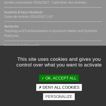
Année universitaire 2026/2027 - Calendrier des rentrées
Etudiants & futurs étudiants
Dates de rentrée 2026/2027 | IUT
Recherche
Topology and Fractionalisation in Quantum Matter and Synthetic
Platforms
Fundazione di l'Università
Résidence Ange Tomasi "Lagune and Zeste" avec la photographe
Diane Moulenc
This site uses cookies and gives you
control over what you want to activate
TOUTES LES ACTUS
OK, ACCEPT ALL
DENY ALL COOKIES
Crédits et mentions légales
PERSONALIZE
Contacts
Plan d'accès
Espace presse
Photothèque
Recrutement
Marchés publics