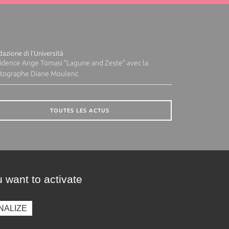
azione di l'Università
idence Ange Tomasi "Lagune and Zeste" avec la
tographe Diane Moulenc
TOUTES LES ACTUS
 want to activate
NALIZE
presse
Photothèque
Recrutement
Marchés publics