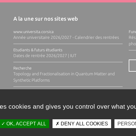
A la une sur nos sites web
www.universita.corsica
Fund
Année universitaire 2026/2027 - Calendrier des rentrées
Rés
pho
Etudiants & futurs étudiants
Dates de rentrée 2026/2027 | IUT
Recherche
Topology and Fractionalisation in Quantum Matter and
Synthetic Platforms
ses cookies and gives you control over what you
OK, ACCEPT ALL
DENY ALL COOKIES
PERSO
Contacts
Plan d'accès
Espace 