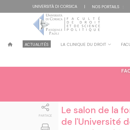
Attualità
UNIVERSITÀ DI CORSICA
|
NOS PORTAILS :
ACTUALITÉS
LA CLINIQUE DU DROIT
FAC
FA
Le salon de la f
PARTAGE
de l'Université 