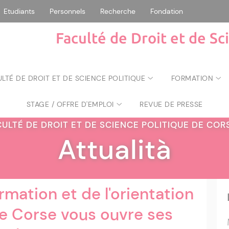
Etudiants
Personnels
Recherche
Fondation
Faculté de Droit et de Sc
ULTÉ DE DROIT ET DE SCIENCE POLITIQUE
FORMATION
STAGE / OFFRE D'EMPLOI
REVUE DE PRESSE
CULTÉ DE DROIT ET DE SCIENCE POLITIQUE DE CO
Attualità
ormation et de l'orientation
de Corse vous ouvre ses