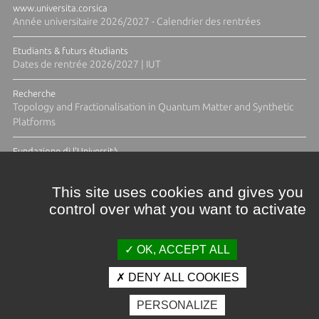
www.universita.corsica
Année universitaire 2026/2027 - Calendrier des rentrées
Etudiants & futurs étudiants
Dates de rentrée 2026/2027 | IUT
Recherche
Topology and Fractionalisation in Quantum Matter and Synthetic
Platforms
Fundazione di l'Università
Résidence Ange Tomasi "Lagune and Zeste" avec la photographe
Diane Moulenc
This site uses cookies and gives you
control over what you want to activate
TOUTES LES ACTUS
OK, ACCEPT ALL
DENY ALL COOKIES
Crédits et mentions légales
PERSONALIZE
Contacts
Plan d'accès
Espace presse
Photothèque