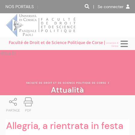
NOS PORTAILS :
| Se connecter
Faculté de Droit et de Science Politique de Corse |
Università di
Corsica
Attualità
FACULTÉ DE DROIT ET DE SCIENCE POLITIQUE DE CORSE
|
Attualità
PARTAGE
PDF
Allegria, a rientrata in festa