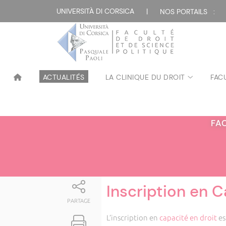
Attualità
UNIVERSITÀ DI CORSICA
|
NOS PORTAILS :
ACTUALITÉS
LA CLINIQUE DU DROIT
FAC
FA
Inscription en C
PARTAGE
L’inscription en
capacité en droit
es