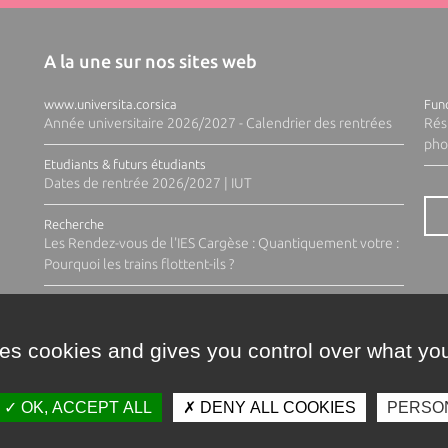
A la une sur nos sites web
www.universita.corsica
Fund
Année universitaire 2026/2027 - Calendrier des rentrées
Rés
pho
Etudiants & futurs étudiants
Dates de rentrée 2026/2027 | IUT
Recherche
Les Rendez-vous de l'IES Cargèse : Quantiquement votre :
Pourquoi les trains flottent-ils ?
ses cookies and gives you control over what you
OK, ACCEPT ALL
DENY ALL COOKIES
PERSO
Contacts
Plan d'accès
Espace 