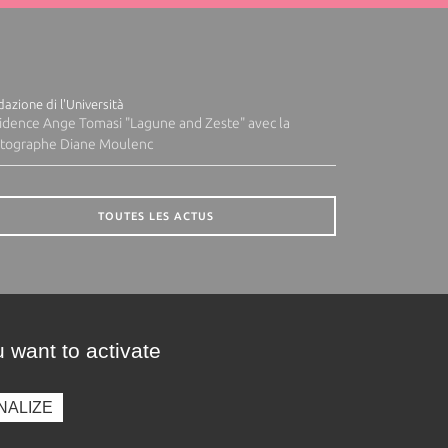
azione di l'Università
idence Ange Tomasi "Lagune and Zeste" avec la
tographe Diane Moulenc
TOUTES LES ACTUS
 want to activate
NALIZE
presse
Photothèque
Recrutement
Marchés publics