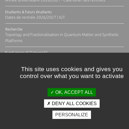
Etudiants & futurs étudiants
Dates de rentrée 2026/2027 | IUT
Recherche
Topology and Fractionalisation in Quantum Matter and Synthetic
Platforms
Fundazione di l'Università
Résidence Ange Tomasi "Lagune and Zeste" avec la photographe
Diane Moulenc
This site uses cookies and gives you
control over what you want to activate
TOUTES LES ACTUS
OK, ACCEPT ALL
DENY ALL COOKIES
Crédits et mentions légales
PERSONALIZE
Contacts
Plan d'accès
Espace presse
Photothèque
Recrutement
Marchés publics