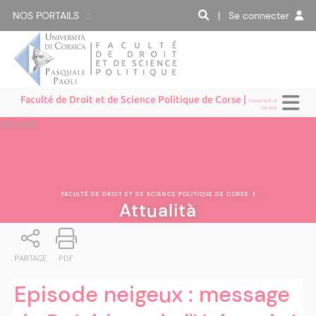
NOS PORTAILS :
| Se connecter
Faculté de Droit et de Science Politique de Corse |
Università di
Corsica
Attualità
FACULTÉ DE DROIT ET DE SCIENCE POLITIQUE DE CORSE
|
Attualità
PARTAGE
PDF
Episode neigeux : message