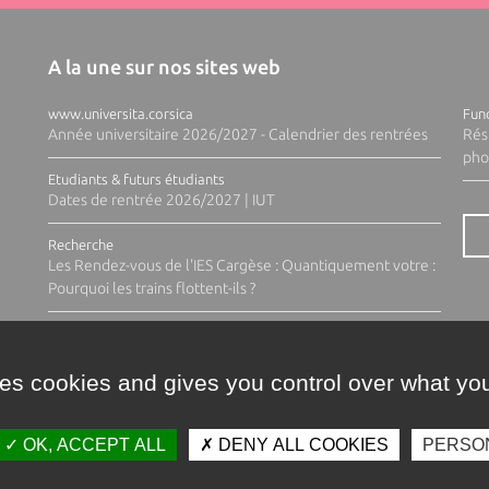
A la une sur nos sites web
www.universita.corsica
Fund
Année universitaire 2026/2027 - Calendrier des rentrées
Rés
pho
Etudiants & futurs étudiants
Dates de rentrée 2026/2027 | IUT
Recherche
Les Rendez-vous de l'IES Cargèse : Quantiquement votre :
Pourquoi les trains flottent-ils ?
ses cookies and gives you control over what you
OK, ACCEPT ALL
DENY ALL COOKIES
PERSO
Contacts
Plan d'accès
Espace 