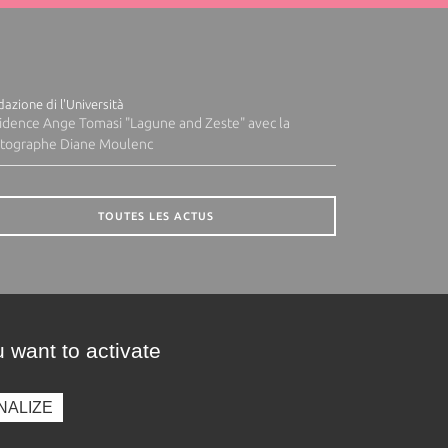
azione di l'Università
idence Ange Tomasi "Lagune and Zeste" avec la
tographe Diane Moulenc
TOUTES LES ACTUS
 want to activate
NALIZE
presse
Photothèque
Recrutement
Marchés publics