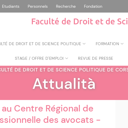
Etudiants
Personnels
Recherche
Fondation
Faculté de Droit et de Sc
ULTÉ DE DROIT ET DE SCIENCE POLITIQUE
FORMATION
STAGE / OFFRE D'EMPLOI
REVUE DE PRESSE
CULTÉ DE DROIT ET DE SCIENCE POLITIQUE DE CO
Attualità
au Centre Régional de
ssionnelle des avocats -