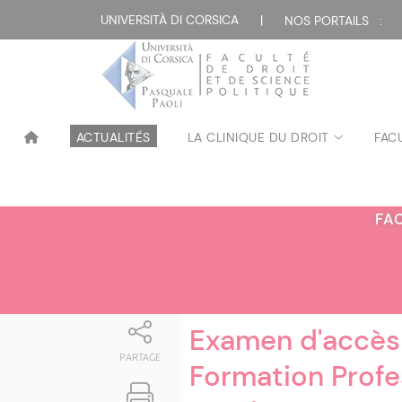
Attualità
UNIVERSITÀ DI CORSICA
|
NOS PORTAILS :
ACTUALITÉS
LA CLINIQUE DU DROIT
FAC
FA
Examen d'accès 
PARTAGE
Formation Profe