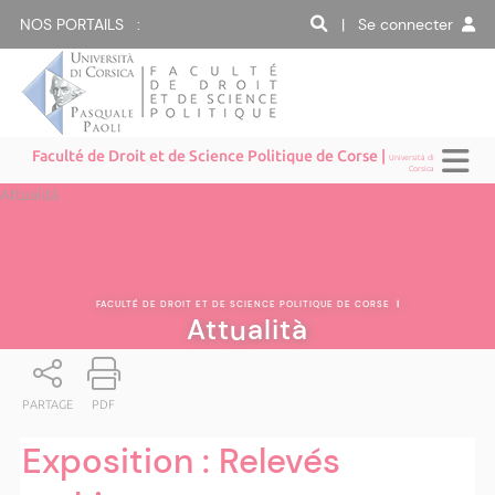
NOS PORTAILS :
| Se connecter
Faculté de Droit et de Science Politique de Corse |
Università di
Corsica
Attualità
FACULTÉ DE DROIT ET DE SCIENCE POLITIQUE DE CORSE
|
Attualità
PARTAGE
PDF
Exposition : Relevés