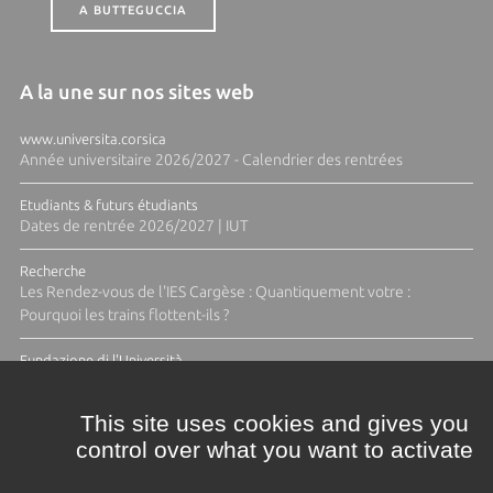
A BUTTEGUCCIA
A la une sur nos sites web
www.universita.corsica
Année universitaire 2026/2027 - Calendrier des rentrées
Etudiants & futurs étudiants
Dates de rentrée 2026/2027 | IUT
Recherche
Les Rendez-vous de l'IES Cargèse : Quantiquement votre :
Pourquoi les trains flottent-ils ?
Fundazione di l'Università
Résidence Ange Tomasi "Lagune and Zeste" avec la photographe
Diane Moulenc
This site uses cookies and gives you
control over what you want to activate
TOUTES LES ACTUS