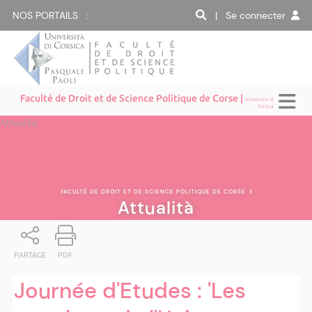
NOS PORTAILS :
| Se connecter
Faculté de Droit et de Science Politique de Corse |
Università di
Corsica
Attualità
FACULTÉ DE DROIT ET DE SCIENCE POLITIQUE DE CORSE
|
Attualità
PARTAGE
PDF
Journée d'Etudes : 'Les