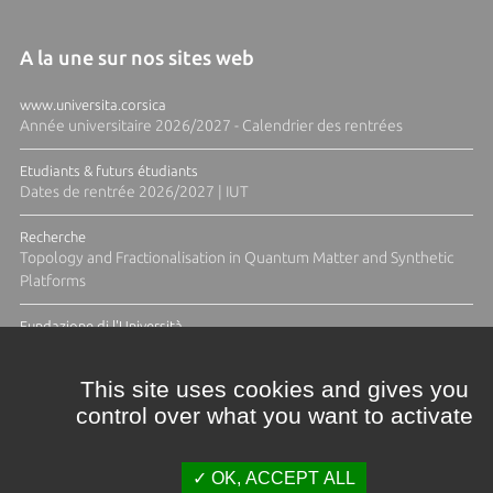
A la une sur nos sites web
www.universita.corsica
Année universitaire 2026/2027 - Calendrier des rentrées
Etudiants & futurs étudiants
Dates de rentrée 2026/2027 | IUT
Recherche
Topology and Fractionalisation in Quantum Matter and Synthetic
Platforms
Fundazione di l'Università
Résidence Ange Tomasi "Lagune and Zeste" avec la photographe
Diane Moulenc
This site uses cookies and gives you
control over what you want to activate
TOUTES LES ACTUS
OK, ACCEPT ALL