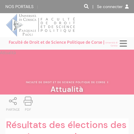
NOS PORTAILS :
| Se connecter
Faculté de Droit et de Science Politique de Corse |
Università di
Corsica
Attualità
FACULTÉ DE DROIT ET DE SCIENCE POLITIQUE DE CORSE
|
Attualità
PARTAGE
PDF
Résultats des élections des