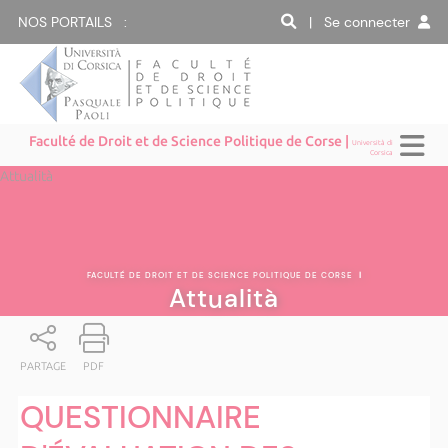
NOS PORTAILS :
| Se connecter
Faculté de Droit et de Science Politique de Corse |
Università di
Corsica
Attualità
FACULTÉ DE DROIT ET DE SCIENCE POLITIQUE DE CORSE
|
Attualità
PARTAGE
PDF
QUESTIONNAIRE