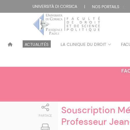
Attualità
UNIVERSITÀ DI CORSICA
|
NOS PORTAILS :
ACTUALITÉS
LA CLINIQUE DU DROIT
FAC
FA
Souscription Mé
PARTAGE
Professeur Jea