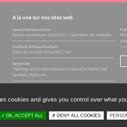
A la une sur nos sites web
www.universita.corsica
Fund
Année universitaire 2026/2027 - Calendrier des rentrées
Rés
pho
Etudiants & futurs étudiants
Dates de rentrée 2026/2027 | IUT
Recherche
Topology and Fractionalisation in Quantum Matter and
Synthetic Platforms
ses cookies and gives you control over what you
OK, ACCEPT ALL
DENY ALL COOKIES
PERSO
Contacts
Plan d'accès
Espace 