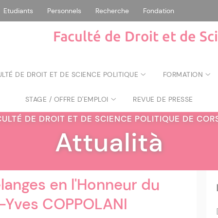
Etudiants
Personnels
Recherche
Fondation
Faculté de Droit et de Sc
ULTÉ DE DROIT ET DE SCIENCE POLITIQUE
FORMATION
STAGE / OFFRE D'EMPLOI
REVUE DE PRESSE
CULTÉ DE DROIT ET DE SCIENCE POLITIQUE DE CO
Attualità
langes en l'Honneur du
n-Yves COPPOLANI