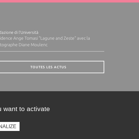
azione di l'Università
idence Ange Tomasi "Lagune and Zeste" avec la
tographe Diane Moulenc
TOUTES LES ACTUS
 want to activate
NALIZE
presse
Photothèque
Recrutement
Marchés publics