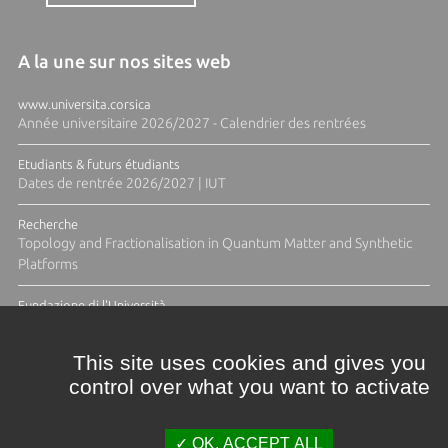
A la une sur nos sites web
www.universita.corsica
Année universitaire 2026/2027 - Calendrier des rentrées
Etudiants & futurs étudiants
Dates de rentrée 2026/2027 | IUT
Recherche
Topology and Fractionalisation in Quantum Matter and Synthetic
Platforms
Fundazione di l'Università
Résidence Ange Tomasi "Lagune and Zeste" avec la photographe
Diane Moulenc
This site uses cookies and gives you
control over what you want to activate
TOUTES LES ACTUS
OK, ACCEPT ALL