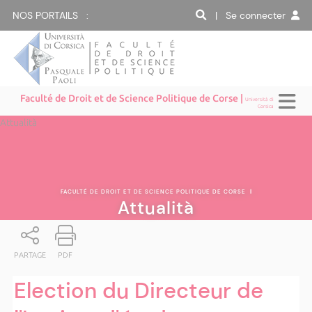
NOS PORTAILS :
| Se connecter
Faculté de Droit et de Science Politique de Corse |
Università di
Corsica
Attualità
FACULTÉ DE DROIT ET DE SCIENCE POLITIQUE DE CORSE
|
Attualità
PARTAGE
PDF
Election du Directeur de