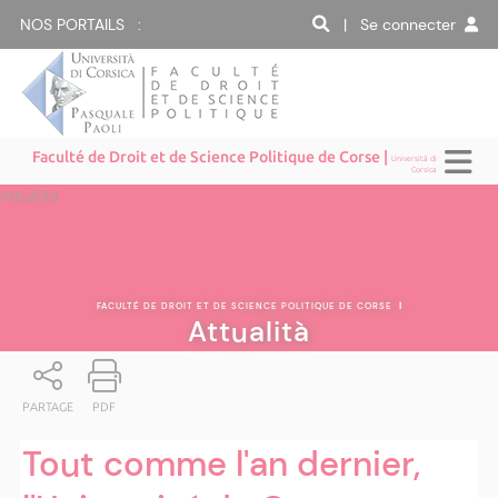
NOS PORTAILS :
| Se connecter
Faculté de Droit et de Science Politique de Corse |
Università di
Corsica
Attualità
FACULTÉ DE DROIT ET DE SCIENCE POLITIQUE DE CORSE
|
Attualità
PARTAGE
PDF
Tout comme l'an dernier,