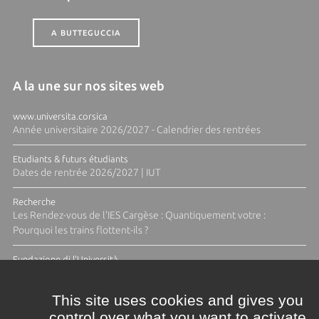
A BUTTEGUCCIA
A la une sur nos sites web
www.universita.corsica
Année universitaire 2026/2027 - Calendrier des rentrées
Etudiants & futurs étudiants
Dates de rentrée 2026/2027 | IUT
Recherche
Les Rendez-vous de l'IES Cargèse : Quantiquement votre :
Pourquoi les trains flottent-ils ?
Fundazione di l'Università
Résidence Ange Tomasi "Lagune and Zeste" avec la photographe
Diane Moulenc
This site uses cookies and gives you
control over what you want to activate