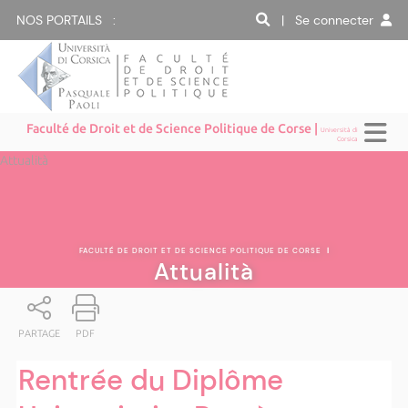
NOS PORTAILS :
| Se connecter
Faculté de Droit et de Science Politique de Corse |
Università di
Corsica
Attualità
FACULTÉ DE DROIT ET DE SCIENCE POLITIQUE DE CORSE
|
Attualità
PARTAGE
PDF
Rentrée du Diplôme