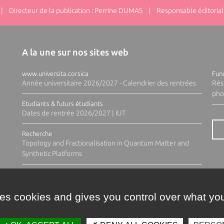
 Directeur de la publication : Perrine DUMAS | Responsable éditorial 
A la une sur nos sites web
www.universita.corsica
Fund
Année universitaire 2026/2027 - Calendrier des rentrées
Rés
pho
Etudiants & futurs étudiants
Dates de rentrée 2026/2027 | IUT
Recherche
Topology and Fractionalisation in Quantum Matter and
Synthetic Platforms
ses cookies and gives you control over what you