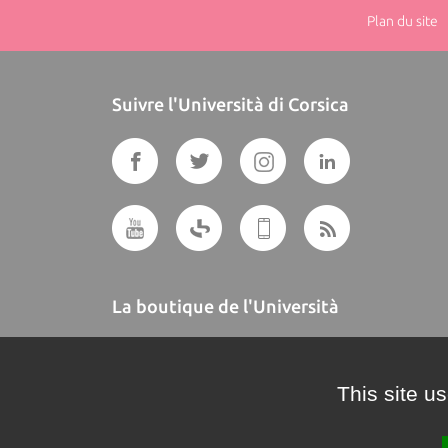
Plan du site
|
Suivre l'Università di Corsica
La boutique de l'Università
A BUTTEGUCCIA
This site u