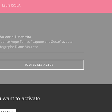
: Laura ISOLA
azione di l'Università
idence Ange Tomasi "Lagune and Zeste" avec la
tographe Diane Moulenc
TOUTES LES ACTUS
 want to activate