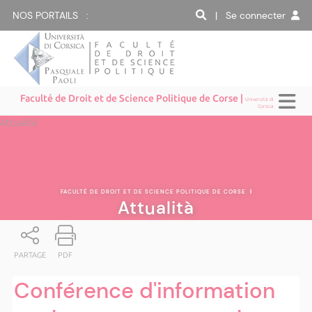
NOS PORTAILS :
| Se connecter
Faculté de Droit et de Science Politique de Corse |
Università di
Corsica
Attualità
FACULTÉ DE DROIT ET DE SCIENCE POLITIQUE DE CORSE
|
Attualità
PARTAGE
PDF
Conférence d'information