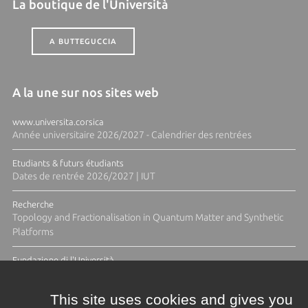
La boutique de l'Università
A BUTTEGUCCIA
A la une sur nos sites web
www.universita.corsica
Année universitaire 2026/2027 - Calendrier des rentrées
Etudiants & futurs étudiants
Dates de rentrée 2026/2027 | IUT
Recherche
Topology and Fractionalisation in Quantum Matter and Synthetic
Platforms
Fundazione di l'Università
Résidence Ange Tomasi "Lagune and Zeste" avec la photographe
Diane Moulenc
This site uses cookies and gives you